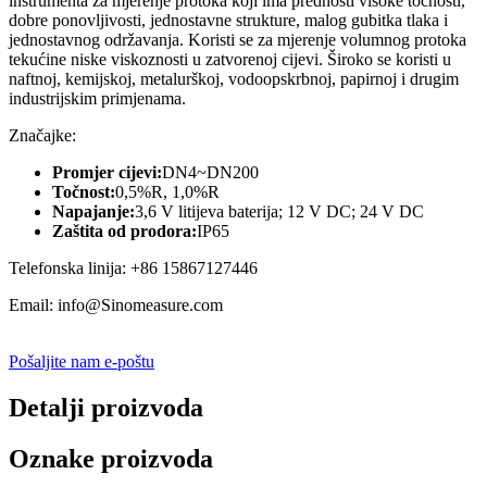
instrumenta za mjerenje protoka koji ima prednosti visoke točnosti,
dobre ponovljivosti, jednostavne strukture, malog gubitka tlaka i
jednostavnog održavanja. Koristi se za mjerenje volumnog protoka
tekućine niske viskoznosti u zatvorenoj cijevi. Široko se koristi u
naftnoj, kemijskoj, metalurškoj, vodoopskrbnoj, papirnoj i drugim
industrijskim primjenama.
Značajke:
Promjer cijevi:
DN4~DN200
Točnost:
0,5%R, 1,0%R
Napajanje:
3,6 V litijeva baterija; 12 V DC; 24 V DC
Zaštita od prodora:
IP65
Telefonska linija: +86 15867127446
Email: info@Sinomeasure.com
Pošaljite nam e-poštu
Detalji proizvoda
Oznake proizvoda