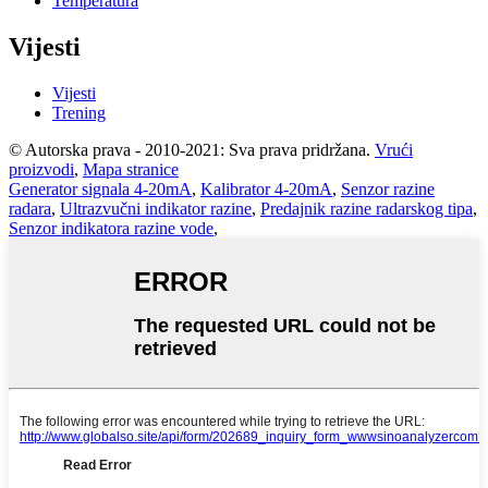
Temperatura
Vijesti
Vijesti
Trening
© Autorska prava - 2010-2021: Sva prava pridržana.
Vrući
proizvodi
,
Mapa stranice
Generator signala 4-20mA
,
Kalibrator 4-20mA
,
Senzor razine
radara
,
Ultrazvučni indikator razine
,
Predajnik razine radarskog tipa
,
Senzor indikatora razine vode
,