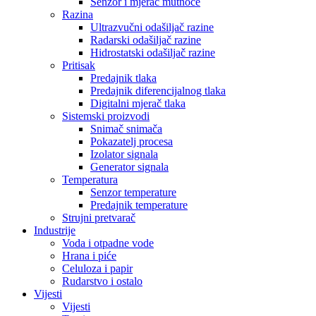
Senzor i mjerač mutnoće
Razina
Ultrazvučni odašiljač razine
Radarski odašiljač razine
Hidrostatski odašiljač razine
Pritisak
Predajnik tlaka
Predajnik diferencijalnog tlaka
Digitalni mjerač tlaka
Sistemski proizvodi
Snimač snimača
Pokazatelj procesa
Izolator signala
Generator signala
Temperatura
Senzor temperature
Predajnik temperature
Strujni pretvarač
Industrije
Voda i otpadne vode
Hrana i piće
Celuloza i papir
Rudarstvo i ostalo
Vijesti
Vijesti