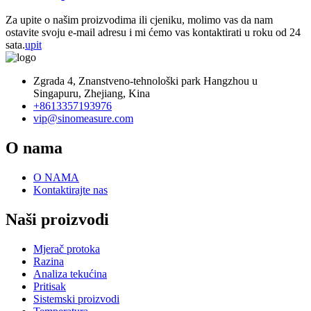
Za upite o našim proizvodima ili cjeniku, molimo vas da nam
ostavite svoju e-mail adresu i mi ćemo vas kontaktirati u roku od 24
sata.
upit
Zgrada 4, Znanstveno-tehnološki park Hangzhou u
Singapuru, Zhejiang, Kina
+8613357193976
vip@sinomeasure.com
O nama
O NAMA
Kontaktirajte nas
Naši proizvodi
Mjerač protoka
Razina
Analiza tekućina
Pritisak
Sistemski proizvodi