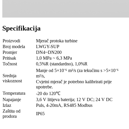
Specifikacija
Proizvodi
Mjerač protoka turbine
Broj modela
LWGY-SUP
Promjer
DN4~DN200
Pritisak
1,0 MPa ~ 6,3 MPa
Točnost
0,5%R (standardno), 1,0%R
Manje od 5×10⁻⁶ m²/s (za tekućinu s >5×10⁻⁶
Srednja
m²/s,
viskoznost
Cvjetni mjerač je potrebno kalibrirati prije
upotrebe.
Temperatura
-20 do 120℃
Napajanje
3,6 V litijeva baterija; 12 V DC; 24 V DC
Izlaz
Puls, 4-20mA, RS485 Modbus
Zaštita od
IP65
prodora