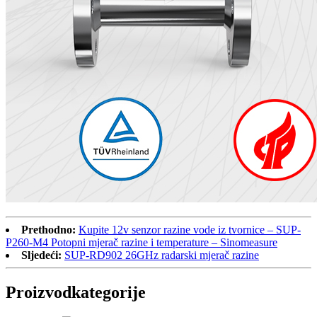
Prethodno:
Kupite 12v senzor razine vode iz tvornice – SUP-
P260-M4 Potopni mjerač razine i temperature – Sinomeasure
Sljedeći:
SUP-RD902 26GHz radarski mjerač razine
Proizvod
kategorije