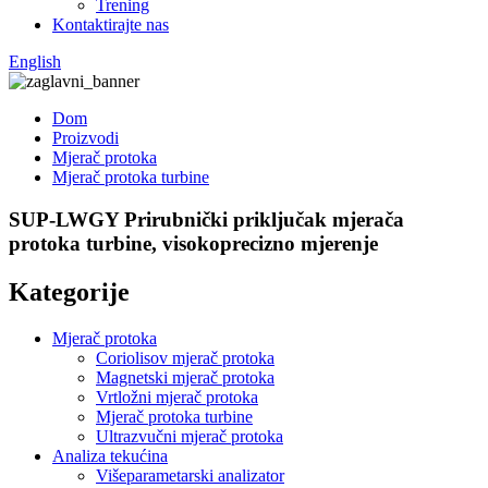
Trening
Kontaktirajte nas
English
Dom
Proizvodi
Mjerač protoka
Mjerač protoka turbine
SUP-LWGY Prirubnički priključak mjerača
protoka turbine, visokoprecizno mjerenje
Kategorije
Mjerač protoka
Coriolisov mjerač protoka
Magnetski mjerač protoka
Vrtložni mjerač protoka
Mjerač protoka turbine
Ultrazvučni mjerač protoka
Analiza tekućina
Višeparametarski analizator