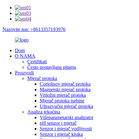
Nazovite nas: +8613357193976
Dom
O NAMA
Certifikati
Često postavljana pitanja
Proizvodi
Mjerač protoka
Coriolisov mjerač protoka
Magnetski mjerač protoka
Vrtložni mjerač protoka
Mjerač protoka turbine
Ultrazvučni mjerač protoka
Analiza tekućina
Višeparametarski analizator
pH senzor i mjerač
Senzor i mjerač vodljivosti
Senzor i mjerač kisika