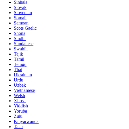
Sinhala
Slovak
Slovenian
Somali
Samoan
Scots Gaelic
Shona
Sindhi
Sundanese
Swahili
Tajik
Tamil
Telugu
Thai
Ukrainian
Urdu
Uzbek
Vietnamese
Welsh
Xhosa
Yiddish
Yoruba
Zulu
Kinyarwanda
Tatar