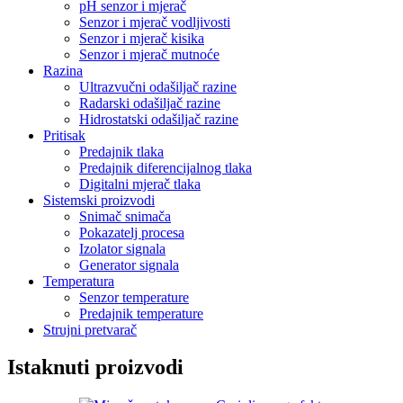
pH senzor i mjerač
Senzor i mjerač vodljivosti
Senzor i mjerač kisika
Senzor i mjerač mutnoće
Razina
Ultrazvučni odašiljač razine
Radarski odašiljač razine
Hidrostatski odašiljač razine
Pritisak
Predajnik tlaka
Predajnik diferencijalnog tlaka
Digitalni mjerač tlaka
Sistemski proizvodi
Snimač snimača
Pokazatelj procesa
Izolator signala
Generator signala
Temperatura
Senzor temperature
Predajnik temperature
Strujni pretvarač
Istaknuti proizvodi