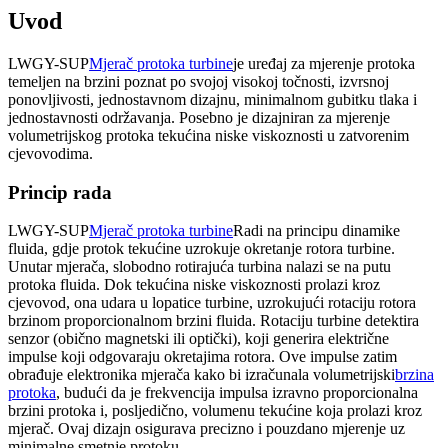
Uvod
LWGY-SUP
Mjerač protoka turbine
je uređaj za mjerenje protoka
temeljen na brzini poznat po svojoj visokoj točnosti, izvrsnoj
ponovljivosti, jednostavnom dizajnu, minimalnom gubitku tlaka i
jednostavnosti održavanja. Posebno je dizajniran za mjerenje
volumetrijskog protoka tekućina niske viskoznosti u zatvorenim
cjevovodima.
Princip rada
LWGY-SUP
Mjerač protoka turbine
Radi na principu dinamike
fluida, gdje protok tekućine uzrokuje okretanje rotora turbine.
Unutar mjerača, slobodno rotirajuća turbina nalazi se na putu
protoka fluida. Dok tekućina niske viskoznosti prolazi kroz
cjevovod, ona udara u lopatice turbine, uzrokujući rotaciju rotora
brzinom proporcionalnom brzini fluida. Rotaciju turbine detektira
senzor (obično magnetski ili optički), koji generira električne
impulse koji odgovaraju okretajima rotora. Ove impulse zatim
obrađuje elektronika mjerača kako bi izračunala volumetrijski
brzina
protoka
, budući da je frekvencija impulsa izravno proporcionalna
brzini protoka i, posljedično, volumenu tekućine koja prolazi kroz
mjerač. Ovaj dizajn osigurava precizno i ​​pouzdano mjerenje uz
minimalne smetnje protoku.