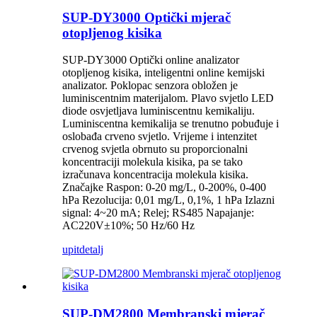
SUP-DY3000 Optički mjerač
otopljenog kisika
SUP-DY3000 Optički online analizator
otopljenog kisika, inteligentni online kemijski
analizator. Poklopac senzora obložen je
luminiscentnim materijalom. Plavo svjetlo LED
diode osvjetljava luminiscentnu kemikaliju.
Luminiscentna kemikalija se trenutno pobuđuje i
oslobađa crveno svjetlo. Vrijeme i intenzitet
crvenog svjetla obrnuto su proporcionalni
koncentraciji molekula kisika, pa se tako
izračunava koncentracija molekula kisika.
Značajke Raspon: 0-20 mg/L, 0-200%, 0-400
hPa Rezolucija: 0,01 mg/L, 0,1%, 1 hPa Izlazni
signal: 4~20 mA; Relej; RS485 Napajanje:
AC220V±10%; 50 Hz/60 Hz
upit
detalj
SUP-DM2800 Membranski mjerač