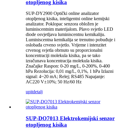
otopljenog kisika
SUP-DY2900 Optički online analizator
otopljenog kisika, inteligentni online kemijski
analizator. Poklopac senzora obložen je
luminiscentnim materijalom. Plavo svjetlo LED
diode osvjetljava luminiscentnu kemikaliju.
Luminiscentna kemikalija se trenutno pobuđuje i
oslobađa crveno svjetlo. Vrijeme i intenzitet
crvenog svjetla obrnuto su proporcionalni
koncentraciji molekula kisika, pa se tako
izračunava koncentracija molekula kisika.
Značajke Raspon: 0-20 mg/L, 0-200%, 0-400
hPa Rezolucija: 0,01 mg/L, 0,1%, 1 hPa Izlazni
signal: 4~20 mA; Relej; RS485 Napajanje:
AC220 V±10%; 50 Hz/60 Hz
upit
detalj
SUP-DO7013 Elektrokemijski senzor
otopljenog kisika