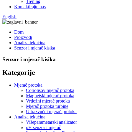
Trening
Kontaktirajte nas
English
Dom
Proizvodi
Analiza tekućina
Senzor i mjerač kisika
Senzor i mjerač kisika
Kategorije
Mjerač protoka
Coriolisov mjerač protoka
Magnetski mjerač protoka
Vrtložni mjerač protoka
Mjerač protoka turbine
Ultrazvučni mjerač protoka
Analiza tekućina
Višeparametarski analizator
pH senzor i mjerač