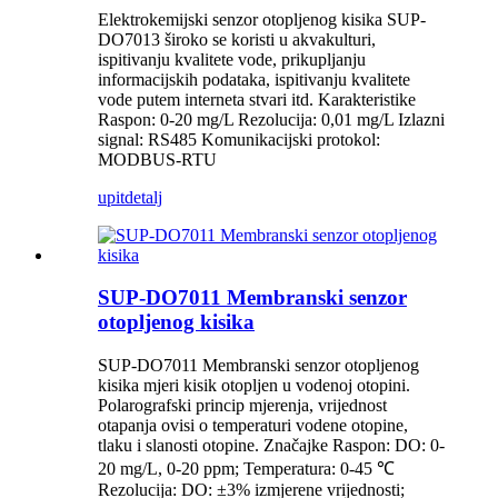
Elektrokemijski senzor otopljenog kisika SUP-
DO7013 široko se koristi u akvakulturi,
ispitivanju kvalitete vode, prikupljanju
informacijskih podataka, ispitivanju kvalitete
vode putem interneta stvari itd. Karakteristike
Raspon: 0-20 mg/L Rezolucija: 0,01 mg/L Izlazni
signal: RS485 Komunikacijski protokol:
MODBUS-RTU
upit
detalj
SUP-DO7011 Membranski senzor
otopljenog kisika
SUP-DO7011 Membranski senzor otopljenog
kisika mjeri kisik otopljen u vodenoj otopini.
Polarografski princip mjerenja, vrijednost
otapanja ovisi o temperaturi vodene otopine,
tlaku i slanosti otopine. Značajke Raspon: DO: 0-
20 mg/L, 0-20 ppm; Temperatura: 0-45 ℃
Rezolucija: DO: ±3% izmjerene vrijednosti;