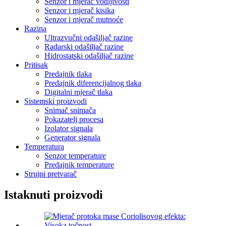
Senzor i mjerač vodljivosti
Senzor i mjerač kisika
Senzor i mjerač mutnoće
Razina
Ultrazvučni odašiljač razine
Radarski odašiljač razine
Hidrostatski odašiljač razine
Pritisak
Predajnik tlaka
Predajnik diferencijalnog tlaka
Digitalni mjerač tlaka
Sistemski proizvodi
Snimač snimača
Pokazatelj procesa
Izolator signala
Generator signala
Temperatura
Senzor temperature
Predajnik temperature
Strujni pretvarač
Istaknuti proizvodi