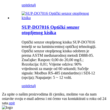
upit
detalj
SUP-DO7016 Optički senzor
otopljenog kisika
Optički senzor otopljenog kisika SUP-DO7016
temelji se na luminiscentnoj optičkoj tehnologiji.
Optički senzor otopljenog kisika odobren je
prema ASTM međunarodnoj metodi D888-05.
Značajke: Raspon: 0,00 do 20,00 mg/L;
Rezolucija: 0,01; Vrijeme odziva: 90%
vrijednosti za manje od 60 sekundi; Sučelje
signala: Modbus RS-485 (standardno) i SDI-12
(opcija); Napajanje: 5 ~ 12 volti.
upit
detalj
Za upite o našim proizvodima ili cjeniku, molimo vas da nam
ostavite svoju e-mail adresu i mi ćemo vas kontaktirati u roku od 24
sata.
upit