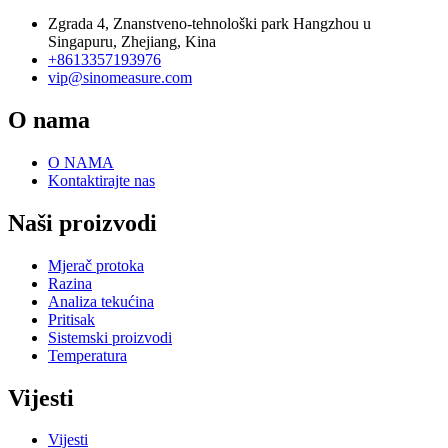
Zgrada 4, Znanstveno-tehnološki park Hangzhou u
Singapuru, Zhejiang, Kina
+8613357193976
vip@sinomeasure.com
O nama
O NAMA
Kontaktirajte nas
Naši proizvodi
Mjerač protoka
Razina
Analiza tekućina
Pritisak
Sistemski proizvodi
Temperatura
Vijesti
Vijesti