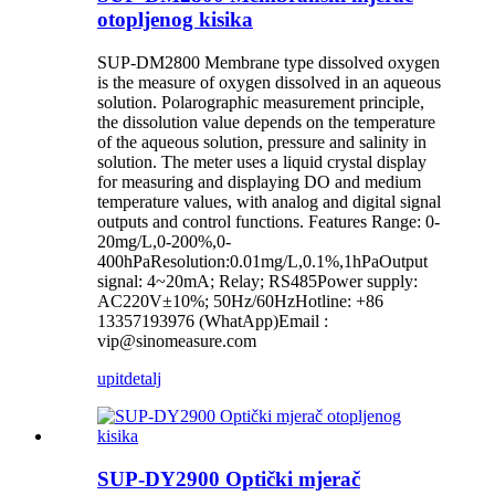
otopljenog kisika
SUP-DM2800 Membrane type dissolved oxygen
is the measure of oxygen dissolved in an aqueous
solution. Polarographic measurement principle,
the dissolution value depends on the temperature
of the aqueous solution, pressure and salinity in
solution. The meter uses a liquid crystal display
for measuring and displaying DO and medium
temperature values, with analog and digital signal
outputs and control functions. Features Range: 0-
20mg/L,0-200%,0-
400hPaResolution:0.01mg/L,0.1%,1hPaOutput
signal: 4~20mA; Relay; RS485Power supply:
AC220V±10%; 50Hz/60HzHotline: +86
13357193976 (WhatApp)Email :
vip@sinomeasure.com
upit
detalj
SUP-DY2900 Optički mjerač