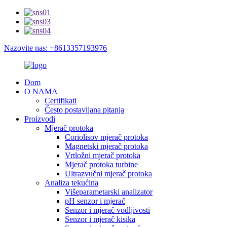
Nazovite nas: +8613357193976
Dom
O NAMA
Certifikati
Često postavljana pitanja
Proizvodi
Mjerač protoka
Coriolisov mjerač protoka
Magnetski mjerač protoka
Vrtložni mjerač protoka
Mjerač protoka turbine
Ultrazvučni mjerač protoka
Analiza tekućina
Višeparametarski analizator
pH senzor i mjerač
Senzor i mjerač vodljivosti
Senzor i mjerač kisika