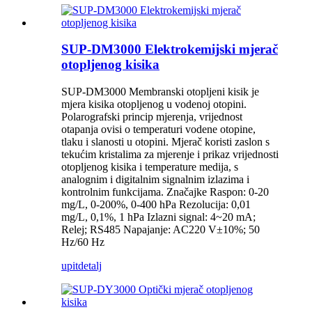
SUP-DM3000 Elektrokemijski mjerač
otopljenog kisika
SUP-DM3000 Membranski otopljeni kisik je
mjera kisika otopljenog u vodenoj otopini.
Polarografski princip mjerenja, vrijednost
otapanja ovisi o temperaturi vodene otopine,
tlaku i slanosti u otopini. Mjerač koristi zaslon s
tekućim kristalima za mjerenje i prikaz vrijednosti
otopljenog kisika i temperature medija, s
analognim i digitalnim signalnim izlazima i
kontrolnim funkcijama. Značajke Raspon: 0-20
mg/L, 0-200%, 0-400 hPa Rezolucija: 0,01
mg/L, 0,1%, 1 hPa Izlazni signal: 4~20 mA;
Relej; RS485 Napajanje: AC220 V±10%; 50
Hz/60 Hz
upit
detalj