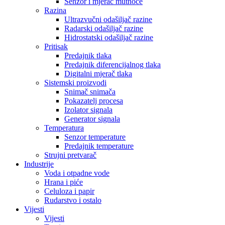
Senzor i mjerač mutnoće
Razina
Ultrazvučni odašiljač razine
Radarski odašiljač razine
Hidrostatski odašiljač razine
Pritisak
Predajnik tlaka
Predajnik diferencijalnog tlaka
Digitalni mjerač tlaka
Sistemski proizvodi
Snimač snimača
Pokazatelj procesa
Izolator signala
Generator signala
Temperatura
Senzor temperature
Predajnik temperature
Strujni pretvarač
Industrije
Voda i otpadne vode
Hrana i piće
Celuloza i papir
Rudarstvo i ostalo
Vijesti
Vijesti