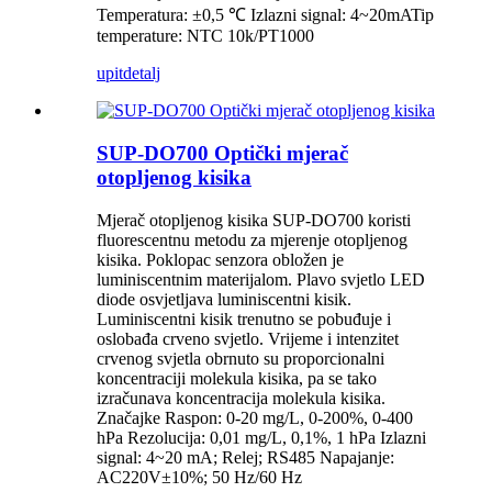
Temperatura: ±0,5 ℃ Izlazni signal: 4~20mATip
temperature: NTC 10k/PT1000
upit
detalj
SUP-DO700 Optički mjerač
otopljenog kisika
Mjerač otopljenog kisika SUP-DO700 koristi
fluorescentnu metodu za mjerenje otopljenog
kisika. Poklopac senzora obložen je
luminiscentnim materijalom. Plavo svjetlo LED
diode osvjetljava luminiscentni kisik.
Luminiscentni kisik trenutno se pobuđuje i
oslobađa crveno svjetlo. Vrijeme i intenzitet
crvenog svjetla obrnuto su proporcionalni
koncentraciji molekula kisika, pa se tako
izračunava koncentracija molekula kisika.
Značajke Raspon: 0-20 mg/L, 0-200%, 0-400
hPa Rezolucija: 0,01 mg/L, 0,1%, 1 hPa Izlazni
signal: 4~20 mA; Relej; RS485 Napajanje:
AC220V±10%; 50 Hz/60 Hz