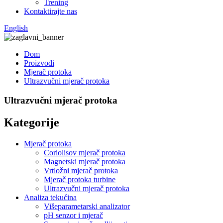
Trening
Kontaktirajte nas
English
Dom
Proizvodi
Mjerač protoka
Ultrazvučni mjerač protoka
Ultrazvučni mjerač protoka
Kategorije
Mjerač protoka
Coriolisov mjerač protoka
Magnetski mjerač protoka
Vrtložni mjerač protoka
Mjerač protoka turbine
Ultrazvučni mjerač protoka
Analiza tekućina
Višeparametarski analizator
pH senzor i mjerač