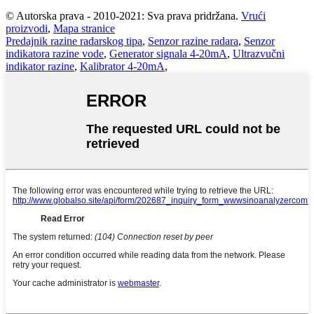
© Autorska prava - 2010-2021: Sva prava pridržana.
Vrući
proizvodi
,
Mapa stranice
Predajnik razine radarskog tipa
,
Senzor razine radara
,
Senzor
indikatora razine vode
,
Generator signala 4-20mA
,
Ultrazvučni
indikator razine
,
Kalibrator 4-20mA
,