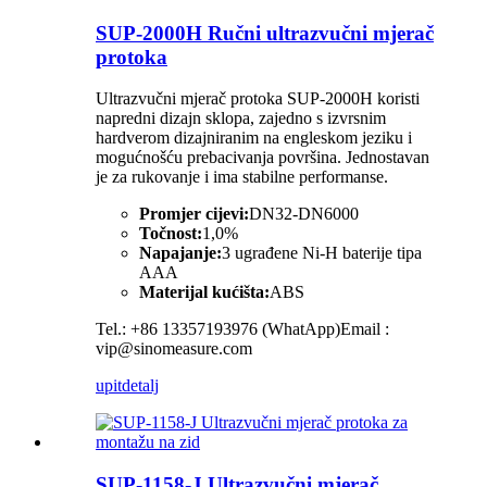
SUP-2000H Ručni ultrazvučni mjerač
protoka
Ultrazvučni mjerač protoka SUP-2000H koristi
napredni dizajn sklopa, zajedno s izvrsnim
hardverom dizajniranim na engleskom jeziku i
mogućnošću prebacivanja površina. Jednostavan
je za rukovanje i ima stabilne performanse.
Promjer cijevi:
DN32-DN6000
Točnost:
1,0%
Napajanje:
3 ugrađene Ni-H baterije tipa
AAA
Materijal kućišta:
ABS
Tel.: +86 13357193976 (WhatApp)Email :
vip@sinomeasure.com
upit
detalj
SUP-1158-J Ultrazvučni mjerač