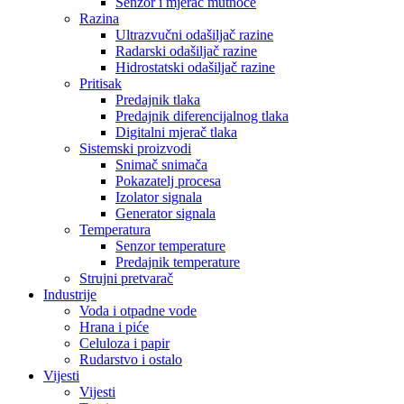
Senzor i mjerač mutnoće
Razina
Ultrazvučni odašiljač razine
Radarski odašiljač razine
Hidrostatski odašiljač razine
Pritisak
Predajnik tlaka
Predajnik diferencijalnog tlaka
Digitalni mjerač tlaka
Sistemski proizvodi
Snimač snimača
Pokazatelj procesa
Izolator signala
Generator signala
Temperatura
Senzor temperature
Predajnik temperature
Strujni pretvarač
Industrije
Voda i otpadne vode
Hrana i piće
Celuloza i papir
Rudarstvo i ostalo
Vijesti
Vijesti