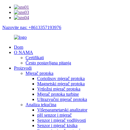
Nazovite nas: +8613357193976
Dom
O NAMA
Certifikati
Često postavljana pitanja
Proizvodi
Mjerač protoka
Coriolisov mjerač protoka
Magnetski mjerač protoka
Vrtložni mjerač protoka
Mjerač protoka turbine
Ultrazvučni mjerač protoka
Analiza tekućina
Višeparametarski analizator
pH senzor i mjerač
Senzor i mjerač vodljivosti
Senzor i mjerač kisika