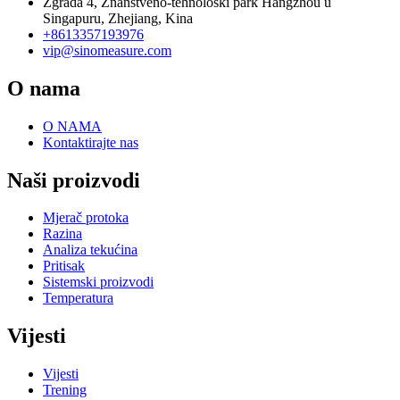
Zgrada 4, Znanstveno-tehnološki park Hangzhou u
Singapuru, Zhejiang, Kina
+8613357193976
vip@sinomeasure.com
O nama
O NAMA
Kontaktirajte nas
Naši proizvodi
Mjerač protoka
Razina
Analiza tekućina
Pritisak
Sistemski proizvodi
Temperatura
Vijesti
Vijesti
Trening