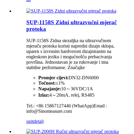
SUP-1158S Zidni ultrazvučni mjerač
protoka
SUP-1158S Zidna stezaljka na ultrazvučnom
mjeraču protoka koristi napredni dizajn sklopa,
uparen s izvrsnim hardverom dizajniranim na
engleskom jeziku i mogućnošću prebacivanja
površina. Jednostavan je za rukovanje i ima
stabilne performanse. Značajke
Promjer cijevi:
DN32-DN6000
Točnost:
±1%
Napajanje:
10～36VDC/1A
Izlaz:
4～20mA, relej, RS485
Tel.: +86 15867127446 (WhatApp)Email :
info@Sinomeasure.com
upit
detalj