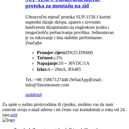
protoka za montažu na zid
Ultrazvučni mjerač protoka SUP-1158-J koristi
napredni dizajn sklopa, uparen s izvrsnim
hardverom dizajniranim na engleskom jeziku i
mogućnošću prebacivanja površina. Jednostavan
je za rukovanje i ima stabilne performanse.
Značajke
Promjer cijevi:
DN25-DN600
Točnost:
±1%
Napajanje:
10～36VDC/1A
Izlaz:
4～20mA, RS485
Tel.: +86 15867127446 (WhatApp)Email :
info@Sinomeasure.com
upit
detalj
Za upite o našim proizvodima ili cjeniku, molimo vas da nam
ostavite svoju e-mail adresu i mi ćemo vas kontaktirati u roku od 24
sata.
upit