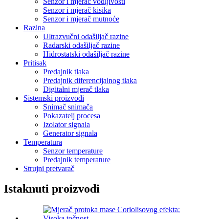
Senzor i mjerač vodljivosti
Senzor i mjerač kisika
Senzor i mjerač mutnoće
Razina
Ultrazvučni odašiljač razine
Radarski odašiljač razine
Hidrostatski odašiljač razine
Pritisak
Predajnik tlaka
Predajnik diferencijalnog tlaka
Digitalni mjerač tlaka
Sistemski proizvodi
Snimač snimača
Pokazatelj procesa
Izolator signala
Generator signala
Temperatura
Senzor temperature
Predajnik temperature
Strujni pretvarač
Istaknuti proizvodi