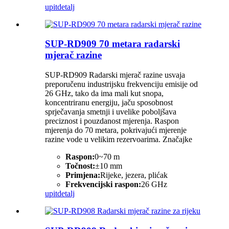
upit
detalj
SUP-RD909 70 metara radarski
mjerač razine
SUP-RD909 Radarski mjerač razine usvaja
preporučenu industrijsku frekvenciju emisije od
26 GHz, tako da ima mali kut snopa,
koncentriranu energiju, jaču sposobnost
sprječavanja smetnji i uvelike poboljšava
preciznost i pouzdanost mjerenja. Raspon
mjerenja do 70 metara, pokrivajući mjerenje
razine vode u velikim rezervoarima. Značajke
Raspon:
0~70 m
Točnost:
±10 mm
Primjena:
Rijeke, jezera, plićak
Frekvencijski raspon:
26 GHz
upit
detalj