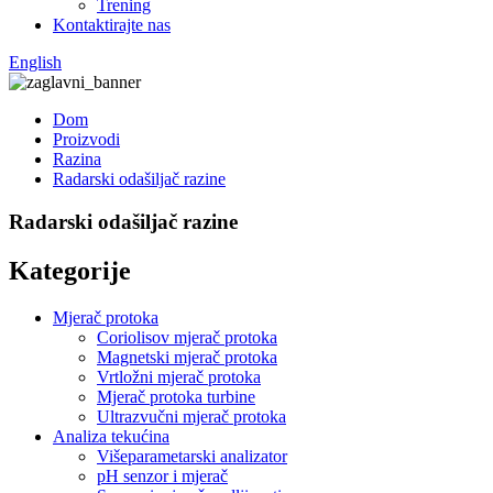
Trening
Kontaktirajte nas
English
Dom
Proizvodi
Razina
Radarski odašiljač razine
Radarski odašiljač razine
Kategorije
Mjerač protoka
Coriolisov mjerač protoka
Magnetski mjerač protoka
Vrtložni mjerač protoka
Mjerač protoka turbine
Ultrazvučni mjerač protoka
Analiza tekućina
Višeparametarski analizator
pH senzor i mjerač