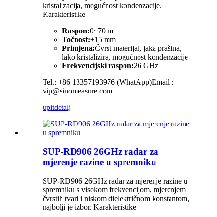
kristalizacija, mogućnost kondenzacije.
Karakteristike
Raspon:
0~70 m
Točnost:
±15 mm
Primjena:
Čvrst materijal, jaka prašina,
lako kristalizira, mogućnost kondenzacije
Frekvencijski raspon:
26 GHz
Tel.: +86 13357193976 (WhatApp)Email :
vip@sinomeasure.com
upit
detalj
SUP-RD906 26GHz radar za
mjerenje razine u spremniku
SUP-RD906 26GHz radar za mjerenje razine u
spremniku s visokom frekvencijom, mjerenjem
čvrstih tvari i niskom dielektričnom konstantom,
najbolji je izbor. Karakteristike