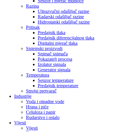
Senzor i mjerač mutnoće
Razina
Ultrazvučni odašiljač razine
Radarski odašiljač razine
Hidrostatski odašiljač razine
Pritisak
Predajnik tlaka
Predajnik diferencijalnog tlaka
Digitalni mjerač tlaka
Sistemski proizvodi
Snimač snimača
Pokazatelj procesa
Izolator signala
Generator signala
Temperatura
Senzor temperature
Predajnik temperature
Strujni pretvarač
Industrije
Voda i otpadne vode
Hrana i piće
Celuloza i papir
Rudarstvo i ostalo
Vijesti
Vijesti