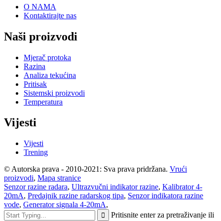
O NAMA
Kontaktirajte nas
Naši proizvodi
Mjerač protoka
Razina
Analiza tekućina
Pritisak
Sistemski proizvodi
Temperatura
Vijesti
Vijesti
Trening
© Autorska prava - 2010-2021: Sva prava pridržana.
Vrući
proizvodi
,
Mapa stranice
Senzor razine radara
,
Ultrazvučni indikator razine
,
Kalibrator 4-
20mA
,
Predajnik razine radarskog tipa
,
Senzor indikatora razine
vode
,
Generator signala 4-20mA
,
Pritisnite enter za pretraživanje ili