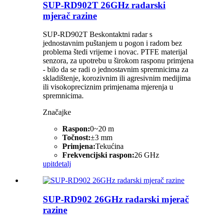
SUP-RD902T 26GHz radarski
mjerač razine
SUP-RD902T Beskontaktni radar s
jednostavnim puštanjem u pogon i radom bez
problema štedi vrijeme i novac. PTFE materijal
senzora, za upotrebu u širokom rasponu primjena
- bilo da se radi o jednostavnim spremnicima za
skladištenje, korozivnim ili agresivnim medijima
ili visokopreciznim primjenama mjerenja u
spremnicima.
Značajke
Raspon:
0~20 m
Točnost:
±3 mm
Primjena:
Tekućina
Frekvencijski raspon:
26 GHz
upit
detalj
SUP-RD902 26GHz radarski mjerač
razine