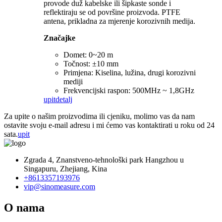
provode duž kabelske ili šipkaste sonde i
reflektiraju se od površine proizvoda. PTFE
antena, prikladna za mjerenje korozivnih medija.
Značajke
Domet: 0~20 m
Točnost: ±10 mm
Primjena: Kiselina, lužina, drugi korozivni
mediji
Frekvencijski raspon: 500MHz ~ 1,8GHz
upit
detalj
Za upite o našim proizvodima ili cjeniku, molimo vas da nam
ostavite svoju e-mail adresu i mi ćemo vas kontaktirati u roku od 24
sata.
upit
Zgrada 4, Znanstveno-tehnološki park Hangzhou u
Singapuru, Zhejiang, Kina
+8613357193976
vip@sinomeasure.com
O nama