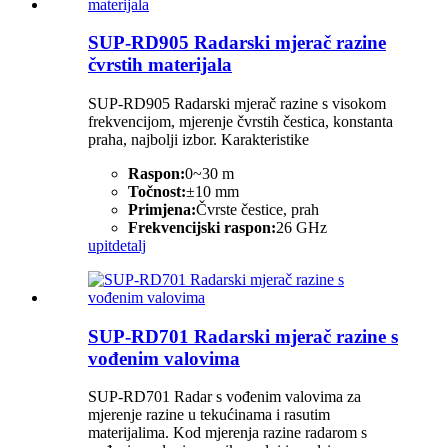
SUP-RD905 Radarski mjerač razine
čvrstih materijala
SUP-RD905 Radarski mjerač razine s visokom
frekvencijom, mjerenje čvrstih čestica, konstanta
praha, najbolji izbor. Karakteristike
Raspon:
0~30 m
Točnost:
±10 mm
Primjena:
Čvrste čestice, prah
Frekvencijski raspon:
26 GHz
upit
detalj
SUP-RD701 Radarski mjerač razine s
vođenim valovima
SUP-RD701 Radar s vođenim valovima za
mjerenje razine u tekućinama i rasutim
materijalima. Kod mjerenja razine radarom s