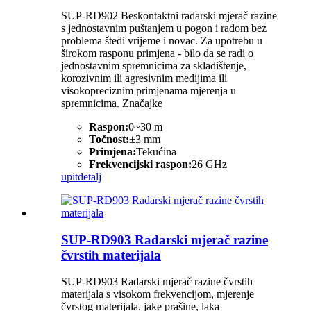
SUP-RD902 Beskontaktni radarski mjerač razine
s jednostavnim puštanjem u pogon i radom bez
problema štedi vrijeme i novac. Za upotrebu u
širokom rasponu primjena - bilo da se radi o
jednostavnim spremnicima za skladištenje,
korozivnim ili agresivnim medijima ili
visokopreciznim primjenama mjerenja u
spremnicima. Značajke
Raspon:
0~30 m
Točnost:
±3 mm
Primjena:
Tekućina
Frekvencijski raspon:
26 GHz
upit
detalj
SUP-RD903 Radarski mjerač razine
čvrstih materijala
SUP-RD903 Radarski mjerač razine čvrstih
materijala s visokom frekvencijom, mjerenje
čvrstog materijala, jake prašine, laka