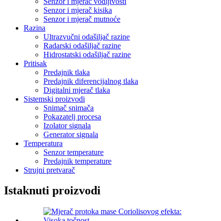
Senzor i mjerač vodljivosti
Senzor i mjerač kisika
Senzor i mjerač mutnoće
Razina
Ultrazvučni odašiljač razine
Radarski odašiljač razine
Hidrostatski odašiljač razine
Pritisak
Predajnik tlaka
Predajnik diferencijalnog tlaka
Digitalni mjerač tlaka
Sistemski proizvodi
Snimač snimača
Pokazatelj procesa
Izolator signala
Generator signala
Temperatura
Senzor temperature
Predajnik temperature
Strujni pretvarač
Istaknuti proizvodi