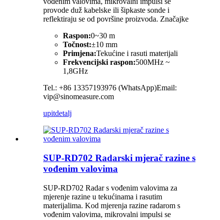
vođenim valovima, mikrovalni impulsi se
provode duž kabelske ili šipkaste sonde i
reflektiraju se od površine proizvoda. Značajke
Raspon:
0~30 m
Točnost:
±10 mm
Primjena:
Tekućine i rasuti materijali
Frekvencijski raspon:
500MHz ~
1,8GHz
Tel.: +86 13357193976 (WhatsApp)Email:
vip@sinomeasure.com
upit
detalj
SUP-RD702 Radarski mjerač razine s
vođenim valovima
SUP-RD702 Radar s vođenim valovima za
mjerenje razine u tekućinama i rasutim
materijalima. Kod mjerenja razine radarom s
vođenim valovima, mikrovalni impulsi se