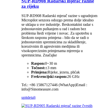
SUP-RD908 Radarski mjerač razine
za rijeku
SUP-RD908 Radarski mjerač razine s ugradnjom
Micropilot senzora odozgo prema dolje idealno
se uklapa u sve industrije. Beskontaktni radar s
jednostavnim puštanjem u rad i radom bez
problema štedi vrijeme i novac. Za upotrebu u
širokom rasponu primjena - bilo da se radi o
jednostavnim spremnicima za skladištenje,
korozivnim ili agresivnim medijima ili
visokopreciznim primjenama mjerenja u
spremnicima. Značajke
Raspon:
0~30 m
Točnost:
±3 mm
Primjena:
Rijeke, jezera, plićak
Frekvencijski raspon:
26 GHz
Tel.: +86 15867127446 (WhatApp)Email :
info@Sinomeasure.com
upit
detalj