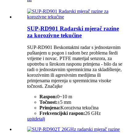
SUP-RD901 Radarski mjerač razine
za korozivne tekućine
SUP-RD901 Beskontaktni radar s jednostavnim
puštanjem u pogon i radom bez problema štedi
vrijeme i novac. PTFE materijal senzora, za
upotrebu u širokom rasponu primjena - bilo da se
radi o jednostavnim spremnicima za skladištenje,
korozivnim ili agresivnim medijima ili
primjenama mjerenja u spremnicima visoke
točnosti. Značajke
Raspon:
0~10 m
Točnost:
±5 mm
Primjena:
Korozivna tekućina
Frekvencijski raspon:
26 GHz
upit
detalj