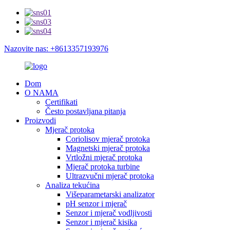
Nazovite nas: +8613357193976
Dom
O NAMA
Certifikati
Često postavljana pitanja
Proizvodi
Mjerač protoka
Coriolisov mjerač protoka
Magnetski mjerač protoka
Vrtložni mjerač protoka
Mjerač protoka turbine
Ultrazvučni mjerač protoka
Analiza tekućina
Višeparametarski analizator
pH senzor i mjerač
Senzor i mjerač vodljivosti
Senzor i mjerač kisika