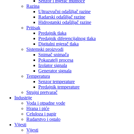
Senzor i mjerač mutnoće
Razina
Ultrazvučni odašiljač razine
Radarski odašiljač razine
Hidrostatski odašiljač razine
Pritisak
Predajnik tlaka
Predajnik diferencijalnog tlaka
Digitalni mjerač tlaka
Sistemski proizvodi
Snimač snimača
Pokazatelj procesa
Izolator signala
Generator signala
Temperatura
Senzor temperature
Predajnik temperature
Strujni pretvarač
Industrije
Voda i otpadne vode
Hrana i piće
Celuloza i papir
Rudarstvo i ostalo
Vijesti
Vijesti