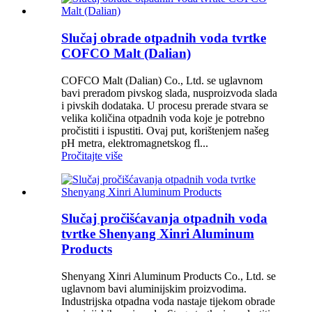
Slučaj obrade otpadnih voda tvrtke
COFCO Malt (Dalian)
COFCO Malt (Dalian) Co., Ltd. se uglavnom
bavi preradom pivskog slada, nusproizvoda slada
i pivskih dodataka. U procesu prerade stvara se
velika količina otpadnih voda koje je potrebno
pročistiti i ispustiti. Ovaj put, korištenjem našeg
pH metra, elektromagnetskog fl...
Pročitajte više
Slučaj pročišćavanja otpadnih voda
tvrtke Shenyang Xinri Aluminum
Products
Shenyang Xinri Aluminum Products Co., Ltd. se
uglavnom bavi aluminijskim proizvodima.
Industrijska otpadna voda nastaje tijekom obrade