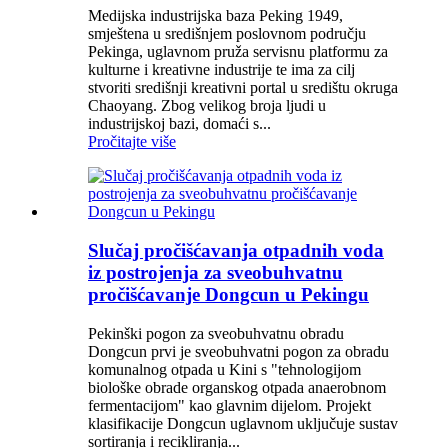
Medijska industrijska baza Peking 1949,
smještena u središnjem poslovnom području
Pekinga, uglavnom pruža servisnu platformu za
kulturne i kreativne industrije te ima za cilj
stvoriti središnji kreativni portal u središtu okruga
Chaoyang. Zbog velikog broja ljudi u
industrijskoj bazi, domaći s...
Pročitajte više
Slučaj pročišćavanja otpadnih voda
iz postrojenja za sveobuhvatnu
pročišćavanje Dongcun u Pekingu
Pekinški pogon za sveobuhvatnu obradu
Dongcun prvi je sveobuhvatni pogon za obradu
komunalnog otpada u Kini s "tehnologijom
biološke obrade organskog otpada anaerobnom
fermentacijom" kao glavnim dijelom. Projekt
klasifikacije Dongcun uglavnom uključuje sustav
sortiranja i recikliranja...