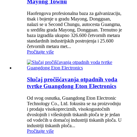
Mayong Townu
Haofengova profesionalna baza za galvanizaciju,
tisak i bojenje u gradu Mayong, Dongguan,
nalazi se u Second Chungu, autocesta Guangma,
u središtu grada Mayong, Dongguan. Trenutno je
baza izgradila ukupno 326.600 četvornih metara
standardnih industrijskih postrojenja i 25.600
četvornih metara met...
Pročitajte više
Slučaj pročišćavanja otpadnih voda
tvrtke Guangdong Eton Electronics
Od svog osnutka, Guangdong Eton Electronic
Technology Co., Ltd. fokusira se na proizvodnju
i prodaju visokopreciznih, visokogustoćnih
dvoslojnih i višeslojnih tiskanih ploča te je jedan
od vodećih u domaćoj industriji tiskanih ploča. U
industriji tiskanih ploča...
Pročitajte više