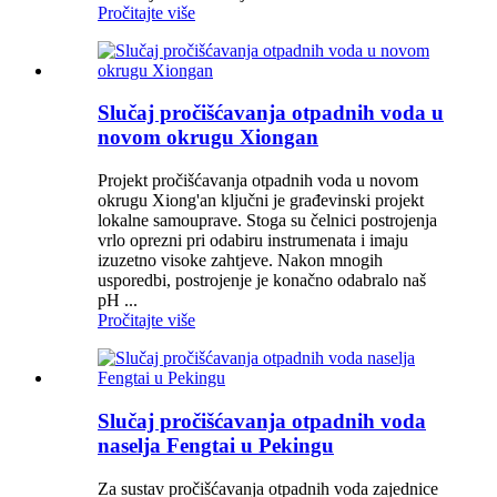
Pročitajte više
Slučaj pročišćavanja otpadnih voda u
novom okrugu Xiongan
Projekt pročišćavanja otpadnih voda u novom
okrugu Xiong'an ključni je građevinski projekt
lokalne samouprave. Stoga su čelnici postrojenja
vrlo oprezni pri odabiru instrumenata i imaju
izuzetno visoke zahtjeve. Nakon mnogih
usporedbi, postrojenje je konačno odabralo naš
pH ...
Pročitajte više
Slučaj pročišćavanja otpadnih voda
naselja Fengtai u Pekingu
Za sustav pročišćavanja otpadnih voda zajednice