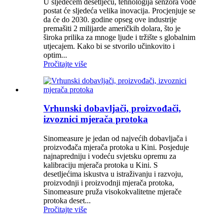
U sljedećem desetljeću, tehnologija senzora vode
postat će sljedeća velika inovacija. Procjenjuje se
da će do 2030. godine opseg ove industrije
premašiti 2 milijarde američkih dolara, što je
široka prilika za mnoge ljude i tržište s globalnim
utjecajem. Kako bi se stvorilo učinkovito i
optim...
Pročitajte više
Vrhunski dobavljači, proizvođači,
izvoznici mjerača protoka
Sinomeasure je jedan od najvećih dobavljača i
proizvođača mjerača protoka u Kini. Posjeduje
najnapredniju i vodeću svjetsku opremu za
kalibraciju mjerača protoka u Kini. S
desetljećima iskustva u istraživanju i razvoju,
proizvodnji i proizvodnji mjerača protoka,
Sinomeasure pruža visokokvalitetne mjerače
protoka deset...
Pročitajte više