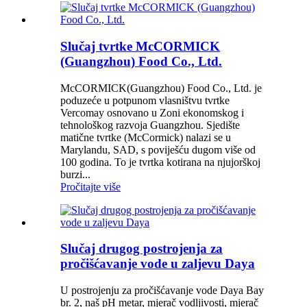
Slučaj tvrtke McCORMICK
(Guangzhou) Food Co., Ltd.
McCORMICK(Guangzhou) Food Co., Ltd. je
poduzeće u potpunom vlasništvu tvrtke
Vercomay osnovano u Zoni ekonomskog i
tehnološkog razvoja Guangzhou. Sjedište
matične tvrtke (McCormick) nalazi se u
Marylandu, SAD, s poviješću dugom više od
100 godina. To je tvrtka kotirana na njujorškoj
burzi...
Pročitajte više
Slučaj drugog postrojenja za
pročišćavanje vode u zaljevu Daya
U postrojenju za pročišćavanje vode Daya Bay
br. 2, naš pH metar, mjerač vodljivosti, mjerač