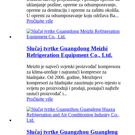
uklanjanje prašine, opreme za odsumporavanje,
opreme za denitraciju i opreme za zaštitu okoliša.
U opremi za odsumporavanje koju održava Ba...
Pročitajte više
Slučaj tvrtke Guangdong Meizhi
Refrigeration Equipment Co., Ltd.
Meizhi je najveći svjetski proizvođač kompresora
za klima-uređaje i najrastući kompresor za
hladnjake. Od 2006. godine, Meizhijevi
kompresori za hladnjake zauzimaju prvo mjesto u
svijetu po proizvodnji i prodaji, postajući najbrže
rastući proizvođač i...
Pročitajte više
Slučaj tvrtke Guangzhou Guangleng