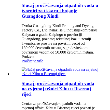
Slučaj pročišćavanja otpadnih voda u
tvornici za tiskaru i bojanje
Guangdong Xindi
Tvrtka Guangdong Xindi Printing and Dyeing
Factory Co., Ltd. nalazi se u industrijskom parku
Kaiyuan u gradu Kaipingu u provinciji
Guangdong, poznatoj tekstilnoj bazi u zemlji.
Tvornica se prostire na površini većoj od
130.000 četvornih metara, s građevinskom
površinom većom od 50.000 četvornih metara.
Proizvodi...
Pročitajte više
Slučaj pročišćavanja otpadnih voda
na cvjetnoj tržnici Xihu u Bisernoj
rijeci
Centar za pročišćavanje otpadnih voda na
cvjetnoj tržnici Xihu u Bisernoj rijeci poznati je