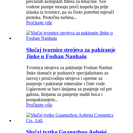
preciznih kemijskih filtera za tekućine. Sve
vodene pumpe moraju proći inspekciju prije
izlaska iz tvornice, pa su često potrebni mjerači
protoka. Protočna turbina...
Pročitajte više
Slučaj tvornice strojeva za pakiranje
Jinke u Foshan Nanhaiu
Tvornica strojeva za pakiranje Foshan Nanhai
Jinke domaće je poduzeće specijalizirano za
razvoj i proizvodnju strojeva i opreme za
punjenje i pakiranje mineralne i čiste vode.
Uglavnom se bavi linijama za punjenje od pet
galona, ​​linijama za punjenje malih boca i
postpakiranjem...
Pročitajte više
Slučaj tvrtke Guangzhou Aobeisi