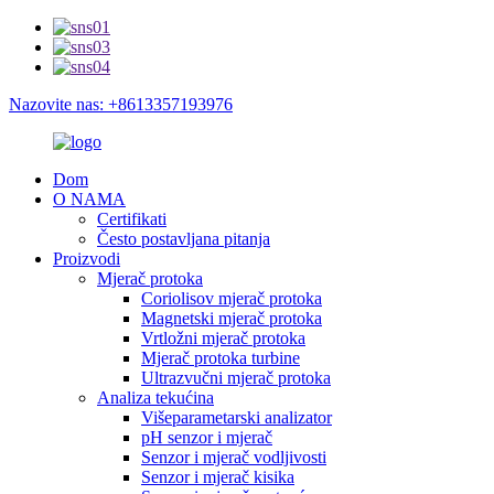
Nazovite nas: +8613357193976
Dom
O NAMA
Certifikati
Često postavljana pitanja
Proizvodi
Mjerač protoka
Coriolisov mjerač protoka
Magnetski mjerač protoka
Vrtložni mjerač protoka
Mjerač protoka turbine
Ultrazvučni mjerač protoka
Analiza tekućina
Višeparametarski analizator
pH senzor i mjerač
Senzor i mjerač vodljivosti
Senzor i mjerač kisika