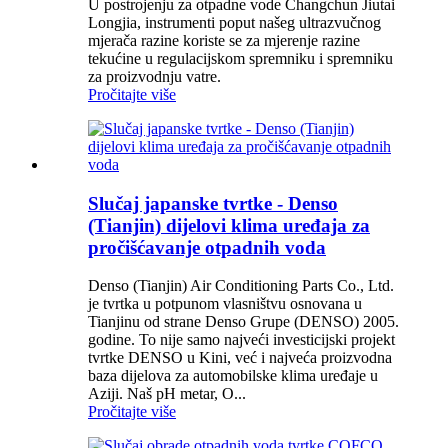
U postrojenju za otpadne vode Changchun Jiutai
Longjia, instrumenti poput našeg ultrazvučnog
mjerača razine koriste se za mjerenje razine
tekućine u regulacijskom spremniku i spremniku
za proizvodnju vatre.
Pročitajte više
Slučaj japanske tvrtke - Denso
(Tianjin) dijelovi klima uređaja za
pročišćavanje otpadnih voda
Denso (Tianjin) Air Conditioning Parts Co., Ltd.
je tvrtka u potpunom vlasništvu osnovana u
Tianjinu od strane Denso Grupe (DENSO) 2005.
godine. To nije samo najveći investicijski projekt
tvrtke DENSO u Kini, već i najveća proizvodna
baza dijelova za automobilske klima uređaje u
Aziji. Naš pH metar, O...
Pročitajte više