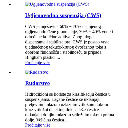
Ugljenovodna suspenzija (CWS)
CWS je mješavina 60% ~ 70% usitnjenog
ugljena određene granulacije, 30% ~ 40% vode i
određene količine aditiva. Zbog uloge
disperzanta i stabilizatora, CWS je postao vrsta
ujednačenog tekuće-krutog dvofaznog toka s
dobrom fluidnošću i stabilnošću te pripada
Bingham plastici ...
Pročitajte više
Rudarstvo
Hidrocikloni se koriste za klasifikaciju čestica u
suspenzijama. Lagane čestice se uklanjaju
preljevnim mlazom uzlaznim vrtložnim tokom
kroz vrtložni detektor, dok se teže čestice
uklanjaju donjim mlazom vrtložnim tokom prema
dolje. Veličina čestica ...
Pročitajte više