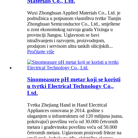
Materials Co., Ltd.
Wuxi Zhonghuan Applied Materials Co., Ltd. je
podružnica u potpunom vlasništvu tvrtke Tianjin
Zhonghuan Semiconductor Co., Ltd., smještene
u zoni ekonomskog razvoja grada Yixinga u
provinciji Jiangsu. Uglavnom se bavi
istraživanjem i razvojem, proizvodnjom,
prodajom i servisom ultra tankih silicijskih...
Pročitajte više
Sinomeasure pH metar koji se koristi
u tvrtki Electrical Technology Co.,
Ltd.
Tvrtka Zhejiang Hand in Hand Electrical
Appliances osnovana je 2014. godine s
ulaganjem u infrastrukturu od 120 milijuna juana,
pokrivajući površinu veću od 30.000 četvornih
metara i građevinsku površinu veću od 50.000
četvornih metara. Uglavnom proizvodi friteze na