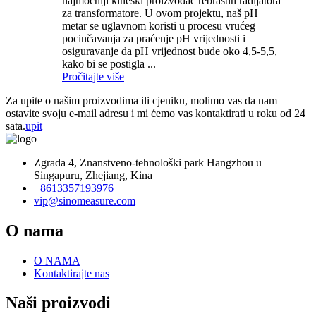
najmoćniji kineski proizvođač rebrastih radijatora
za transformatore. U ovom projektu, naš pH
metar se uglavnom koristi u procesu vrućeg
pocinčavanja za praćenje pH vrijednosti i
osiguravanje da pH vrijednost bude oko 4,5-5,5,
kako bi se postigla ...
Pročitajte više
Za upite o našim proizvodima ili cjeniku, molimo vas da nam
ostavite svoju e-mail adresu i mi ćemo vas kontaktirati u roku od 24
sata.
upit
Zgrada 4, Znanstveno-tehnološki park Hangzhou u
Singapuru, Zhejiang, Kina
+8613357193976
vip@sinomeasure.com
O nama
O NAMA
Kontaktirajte nas
Naši proizvodi