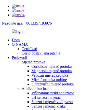
Nazovite nas: +8613357193976
Dom
O NAMA
Certifikati
Često postavljana pitanja
Proizvodi
Mjerač protoka
Coriolisov mjerač protoka
Magnetski mjerač protoka
Vrtložni mjerač protoka
Mjerač protoka turbine
Ultrazvučni mjerač protoka
Analiza tekućina
Višeparametarski analizator
pH senzor i mjerač
Senzor i mjerač vodljivosti
Senzor i mjerač kisika