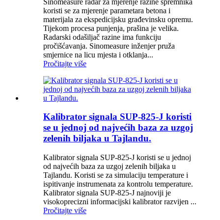
Sinomeasure radar za mjerenje razine spremnika
koristi se za mjerenje parametara betona i
materijala za ekspedicijsku građevinsku opremu.
Tijekom procesa punjenja, prašina je velika.
Radarski odašiljač razine ima funkciju
pročišćavanja. Sinomeasure inženjer pruža
smjernice na licu mjesta i otklanja...
Pročitajte više
Kalibrator signala SUP-825-J koristi
se u jednoj od najvećih baza za uzgoj
zelenih biljaka u Tajlandu.
Kalibrator signala SUP-825-J koristi se u jednoj
od najvećih baza za uzgoj zelenih biljaka u
Tajlandu. Koristi se za simulaciju temperature i
ispitivanje instrumenata za kontrolu temperature.
Kalibrator signala SUP-825-J najnoviji je
visokoprecizni informacijski kalibrator razvijen ...
Pročitajte više