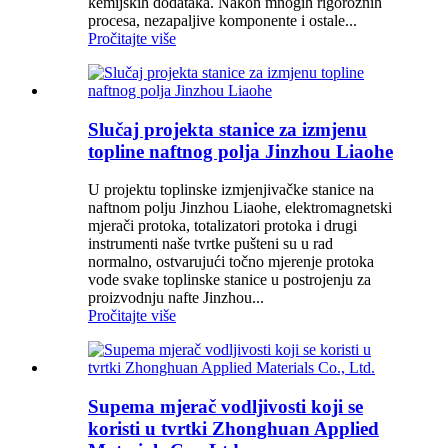
kemijskih dodataka. Nakon mnogih rigoroznih
procesa, nezapaljive komponente i ostale...
Pročitajte više
Slučaj projekta stanice za izmjenu
topline naftnog polja Jinzhou Liaohe
U projektu toplinske izmjenjivačke stanice na
naftnom polju Jinzhou Liaohe, elektromagnetski
mjerači protoka, totalizatori protoka i drugi
instrumenti naše tvrtke pušteni su u rad
normalno, ostvarujući točno mjerenje protoka
vode svake toplinske stanice u postrojenju za
proizvodnju nafte Jinzhou...
Pročitajte više
Supema mjerač vodljivosti koji se
koristi u tvrtki Zhonghuan Applied