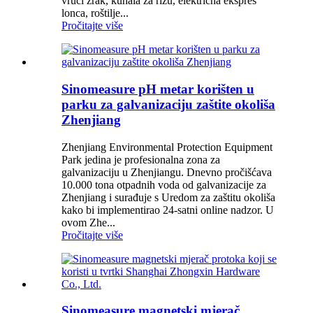
vrući zrak, kuhala za rižu, električna ekspres
lonca, roštilje...
Pročitajte više
Sinomeasure pH metar korišten u
parku za galvanizaciju zaštite okoliša
Zhenjiang
Zhenjiang Environmental Protection Equipment
Park jedina je profesionalna zona za
galvanizaciju u Zhenjiangu. Dnevno pročišćava
10.000 tona otpadnih voda od galvanizacije za
Zhenjiang i surađuje s Uredom za zaštitu okoliša
kako bi implementirao 24-satni online nadzor. U
ovom Zhe...
Pročitajte više
Sinomeasure magnetski mjerač