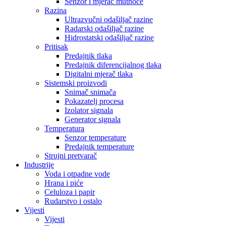
Senzor i mjerač mutnoće
Razina
Ultrazvučni odašiljač razine
Radarski odašiljač razine
Hidrostatski odašiljač razine
Pritisak
Predajnik tlaka
Predajnik diferencijalnog tlaka
Digitalni mjerač tlaka
Sistemski proizvodi
Snimač snimača
Pokazatelj procesa
Izolator signala
Generator signala
Temperatura
Senzor temperature
Predajnik temperature
Strujni pretvarač
Industrije
Voda i otpadne vode
Hrana i piće
Celuloza i papir
Rudarstvo i ostalo
Vijesti
Vijesti