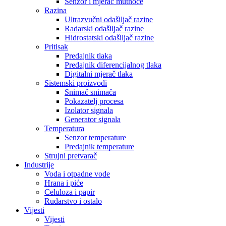
Senzor i mjerač mutnoće
Razina
Ultrazvučni odašiljač razine
Radarski odašiljač razine
Hidrostatski odašiljač razine
Pritisak
Predajnik tlaka
Predajnik diferencijalnog tlaka
Digitalni mjerač tlaka
Sistemski proizvodi
Snimač snimača
Pokazatelj procesa
Izolator signala
Generator signala
Temperatura
Senzor temperature
Predajnik temperature
Strujni pretvarač
Industrije
Voda i otpadne vode
Hrana i piće
Celuloza i papir
Rudarstvo i ostalo
Vijesti
Vijesti