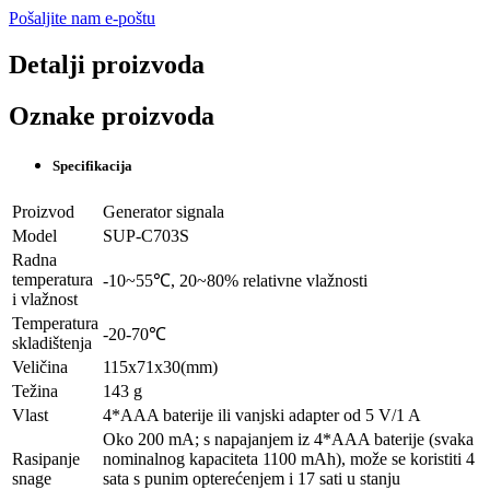
Pošaljite nam e-poštu
Detalji proizvoda
Oznake proizvoda
Specifikacija
Proizvod
Generator signala
Model
SUP-C703S
Radna
temperatura
-10~55℃, 20~80% relativne vlažnosti
i vlažnost
Temperatura
-20-70℃
skladištenja
Veličina
115x71x30(mm)
Težina
143 g
Vlast
4*AAA baterije ili vanjski adapter od 5 V/1 A
Oko 200 mA; s napajanjem iz 4*AAA baterije (svaka
Rasipanje
nominalnog kapaciteta 1100 mAh), može se koristiti 4
snage
sata s punim opterećenjem i 17 sati u stanju