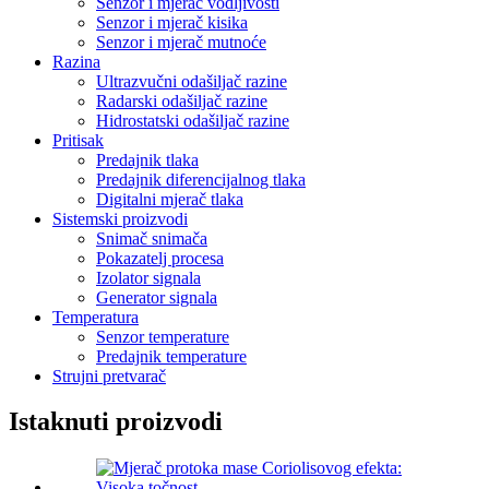
Senzor i mjerač vodljivosti
Senzor i mjerač kisika
Senzor i mjerač mutnoće
Razina
Ultrazvučni odašiljač razine
Radarski odašiljač razine
Hidrostatski odašiljač razine
Pritisak
Predajnik tlaka
Predajnik diferencijalnog tlaka
Digitalni mjerač tlaka
Sistemski proizvodi
Snimač snimača
Pokazatelj procesa
Izolator signala
Generator signala
Temperatura
Senzor temperature
Predajnik temperature
Strujni pretvarač
Istaknuti proizvodi