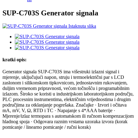
SUP-C703S Generator signala
kratki opis:
Generator signala SUP-C703S ima višestruki izlazni signal i
mjerenje, uključujući napon, struju i termoelektrični par s LCD
zaslonom i silikonskom tipkovnicom, jednostavnim rukovanjem,
duljim vremenom pripravnosti, većom točnošću i programabilnim
izlazom. Široko se koristi u industrijskom laboratorijskom području,
PLC procesnim instrumentima, električnim vrijednostima i drugim
područjima za otklanjanje pogrešaka. Značajke · Izvori i očitava
mA, mV, V, Ω, RTD i TC · Napajanje s 4*AAA baterije ·
Mjerenje/izlaz termopara s automatskom ili ručnom kompenzacijom
hladnog spoja · Odgovara raznim vrstama uzoraka izvora (korak
pomicanje / linearno pomicanje / ručni korak)