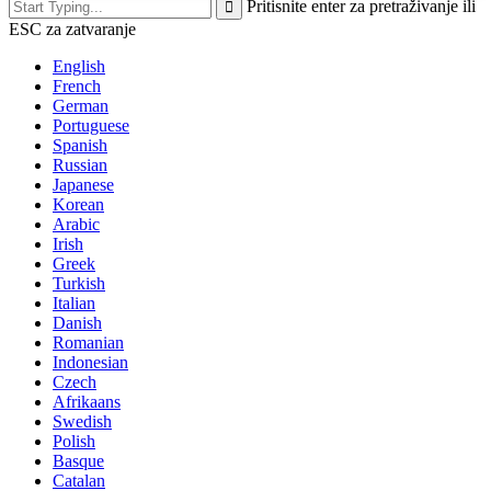
Pritisnite enter za pretraživanje ili
ESC za zatvaranje
English
French
German
Portuguese
Spanish
Russian
Japanese
Korean
Arabic
Irish
Greek
Turkish
Italian
Danish
Romanian
Indonesian
Czech
Afrikaans
Swedish
Polish
Basque
Catalan