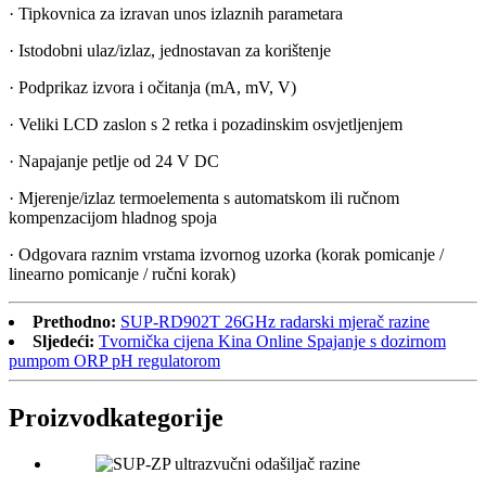
· Tipkovnica za izravan unos izlaznih parametara
· Istodobni ulaz/izlaz, jednostavan za korištenje
· Podprikaz izvora i očitanja (mA, mV, V)
· Veliki LCD zaslon s 2 retka i pozadinskim osvjetljenjem
· Napajanje petlje od 24 V DC
· Mjerenje/izlaz termoelementa s automatskom ili ručnom
kompenzacijom hladnog spoja
· Odgovara raznim vrstama izvornog uzorka (korak pomicanje /
linearno pomicanje / ručni korak)
Prethodno:
SUP-RD902T 26GHz radarski mjerač razine
Sljedeći:
Tvornička cijena Kina Online Spajanje s dozirnom
pumpom ORP pH regulatorom
Proizvod
kategorije