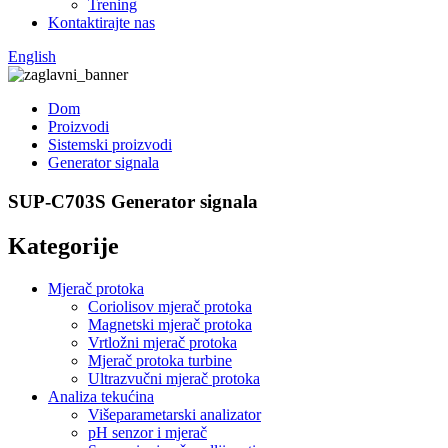
Trening
Kontaktirajte nas
English
Dom
Proizvodi
Sistemski proizvodi
Generator signala
SUP-C703S Generator signala
Kategorije
Mjerač protoka
Coriolisov mjerač protoka
Magnetski mjerač protoka
Vrtložni mjerač protoka
Mjerač protoka turbine
Ultrazvučni mjerač protoka
Analiza tekućina
Višeparametarski analizator
pH senzor i mjerač